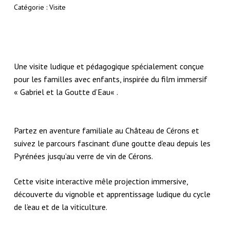
Catégorie :
Visite
Une
visite ludique et pédagogique
spécialement conçue
pour les familles avec enfants, inspirée du film immersif
«
Gabriel et la Goutte d’Eau
« .
Partez en
aventure familiale
au Château de Cérons et
suivez le parcours fascinant d’une goutte d’eau depuis les
Pyrénées
jusqu’au verre de
vin de Cérons
.
Cette
visite interactive
mêle projection immersive,
découverte du vignoble et apprentissage ludique du
cycle
Votre panier est vide.
de l’eau
et de la
viticulture
.
Go To Shop