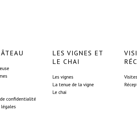
HÂTEAU
LES VIGNES ET
VIS
LE CHAI
RÉ
reuse
mes
Les vignes
Visite
La tenue de la vigne
Récep
Le chai
 de confidentialité
 légales