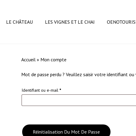
Skip
to
main
LE CHÂTEAU
LES VIGNES ET LE CHAI
OENOTOURI
content
Accueil
»
Mon compte
Mot de passe perdu ? Veuillez saisir votre identifiant o
Obligatoire
Identifiant ou e-mail
*
Réinitialisation Du Mot De Passe