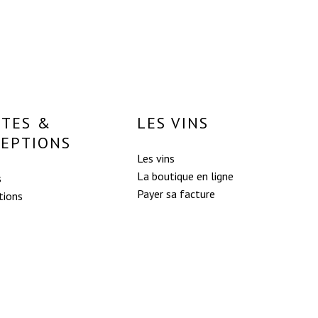
Votre panier est vide.
Go To Shop
ITES &
LES VINS
CEPTIONS
Les vins
La boutique en ligne
s
Payer sa facture
tions